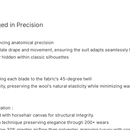
ed in Precision
ncing anatomical precision
ulate drape and movement, ensuring the suit adapts seamlessly to
hidden within classic silhouettes
ing each blade to the fabric's 45-degree twill
ity, preserving the wool's natural elasticity while minimizing w
vation：
d with horsehair canvas for structural integrity.
a technique preserving elegance through 200+ wears
ow 30% greater airflow than polyester, marrying luxury with c