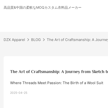
高品質&中国の柔軟なMOQカスタム衣料品メーカー
DZX Apparel
BLOG
The Art of Craftsmanship: A Journe
The Art of Craftsmanship: A Journey from Sketch t
Where Threads Meet Passion: The Birth of a Wool Suit
2025-04-25