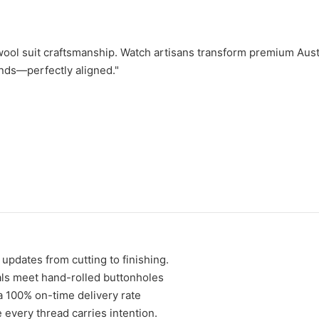
wool suit craftsmanship. Watch artisans transform premium Aust
ands—perfectly aligned."
 updates from cutting to finishing.
als meet hand-rolled buttonholes
a 100% on-time delivery rate
 every thread carries intention.