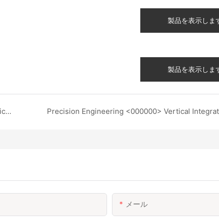
製品を表示しま
製品を表示しま
Revolutionizing Fashion with Thermochromic Technology: Smart Fabrics That React to Temperature​
Precision Engineering <000000> Vertical Integrat
メール