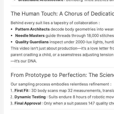
The Human Touch: A Chorus of Dedicati
Behind every suit lies a tapestry of collaboration：
Pattern Architects
​ decode body geometries into weara
Needle Masters
​ guide threads through 18,000 stitches
Quality Guardians
​ inspect under 2000-lux lights, hunt
This video isn't just about production—it's a love letter f
parent cradling a child, or a seamstress adjusting tensio
—it's our DNA.
From Prototype to Perfection: The Scien
Our sampling process embodies relentless refinement：
First Fit
: 3D body scans map 32 measurements, translat
Dynamic Testing
: Suits endure 8 hours of robotic mo
Final Approval
: Only when a suit passes 147 quality che