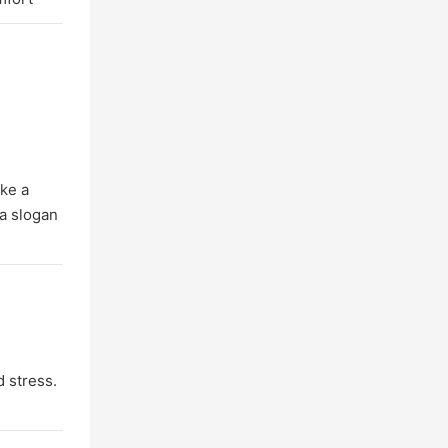
ike a
 a slogan
 stress.