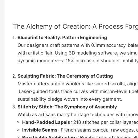
The Alchemy of Creation: A Process Forg
Blueprint to Reality: Pattern Engineering
Our designers draft patterns with 0.1mm accuracy, bala
with artistic flair. Using 3D modeling software, we sim
dynamic moments—a 15% increase in shoulder mobility 
Sculpting Fabric: The Ceremony of Cutting
Master cutters unfold woolens like sacred scrolls, align
Laser-guided tools trace curves with micron-level fidel
sustainability pledge woven into every garment.
Stitch by Stitch: The Symphony of Assembly
Watch as artisans marry heritage techniques with inno
Hand-Padded Lapels
: 218 stitches per collar layere
Invisible Seams
: French seams conceal raw edges, 
Breathable Architecture
: Bemberg-lined sleeves all