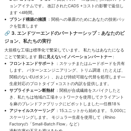
ョンアイテムです。 改訂されたCADS +コストの影響で返信し
ます <4時間。
ブランド構築の擁護
：関税への暴露のためにあなたの技術パッ
クを監査します
🔗 3. エンドツーエンドのパートナーシップ：あなたのビ
ジョン、私たちの実行
大規模な工場は標準化で繁栄しています。 私たちはあなたになる
ことで繁栄します
目に見えないイノベーションパートナー
:
フロントエンドサポート
：スケッチまたはムードボードを共有
します。 パターンエンジニアリング、トリム調達（たとえば、
関税のないEUボタン）、および持続可能な代替を処理します—
生産対応のプロトタイプ +コストの内訳を提供します。
サプライチェーン断熱材
：関税が合成繊維をスパイクしたと
き、私たちは地域の工場ネットワークを使用してクライアント
を麻のブレンドファブリックにピボットしました—任務18％
アジャイルスケーリング
：15ユニットから始めます。 5,000に
スケーリングします。 モジュラー生産を使用して（Rhino
Factoryの「Small-Batch Flow」など）
過剰在庫や不足を避けるため。