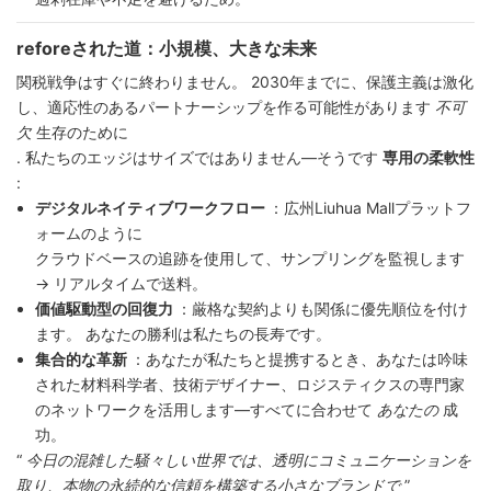
reforeされた道：小規模、大きな未来
関税戦争はすぐに終わりません。 2030年までに、保護主義は激化
し、適応性のあるパートナーシップを作る可能性があります
不可
欠
生存のために
. 私たちのエッジはサイズではありません—そうです
専用の柔軟性
:
デジタルネイティブワークフロー
：広州Liuhua Mallプラットフ
ォームのように
クラウドベースの追跡を使用して、サンプリングを監視します
→ リアルタイムで送料。
価値駆動型の回復力
：厳格な契約よりも関係に優先順位を付け
ます。 あなたの勝利は私たちの長寿です。
集合的な革新
：あなたが私たちと提携するとき、あなたは吟味
された材料科学者、技術デザイナー、ロジスティクスの専門家
のネットワークを活用します—すべてに合わせて
あなたの
成
功。
“
今日の混雑した騒々しい世界では、透明にコミュニケーションを
取り、本物の永続的な信頼を構築する小さなブランドで
”