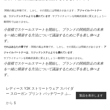
関税の嵐は本物です。 しかし、その混乱には明確さがあります：
アジャイルパートナー
は、リジッドシステムよりも優れています
. サプライチェーンを戦略的資産に変えましょう—
脆弱性ではありません。
小規模でスケールスマートを開始し、ブランドの関税防止の未来
を一緒に構築する方法について議論するために手を差し伸べま
す。
それはあなたの番です
：関税の嵐は本物です。 しかし、その混乱には明確さがあります：
ア
ジャイルパートナーは、リジッドシステムよりも優れています
.
サプライチェーンを戦略的資産に変えましょう—脆弱性ではありません。
小規模でスケールスマートを開始し、ブランドの関税防止の未来
を一緒に構築する方法について議論するために手を差し伸べま
す。
レディース Y2K ストリートウェア スパイダ
ー スローガン プリント パッチワーク ふわ
製品を表示します
ふわ襟 オーバーサイズ ジップアップ パー
から
$
カー