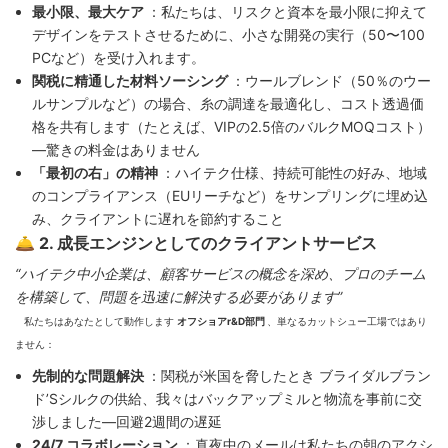
最小限、最大ケア
：私たちは、リスクと資本を最小限に抑えて
デザインをテストさせるために、小さな開発の実行（50〜100
PCなど）を受け入れます。
関税に精通した材料ソーシング
：ウールブレンド（50％のウー
ルサンプルなど）の場合、糸の調達を最適化し、コスト透過価
格を共有します（たとえば、VIPの2.5倍のバルクMOQコスト）
—驚きの料金はありません
「最初の右」の精神
：ハイテク仕様、持続可能性の好み、地域
のコンプライアンス（EUリーチなど）をサンプリングに埋め込
み、クライアントに遅れを節約すること
🛎️ 2. 成長エンジンとしてのクライアントサービス
“ハイテク中小企業は、顧客サービスの概念を深め、プロのチーム
を構築して、問題を迅速に解決する必要があります”
私たちはあなたとして動作します
オフショアr&D部門
、単なるカットシュー工場ではあり
ません：
先制的な問題解決
：関税が米国を脅したとき ブライダルブラン
ド’Sシルクの供給、我々はバックアップミルと物流を事前に交
渉しました—回避2週間の遅延
24/7 コラボレーション
：真夜中のメールは私たちの朝のアクシ