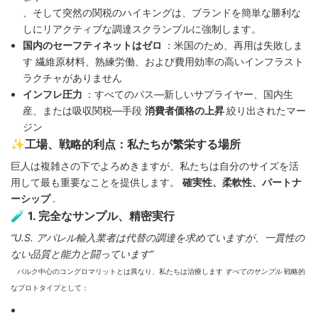
、そして突然の関税のハイキングは、ブランドを簡単な勝利な
しにリアクティブな調達スクランブルに強制します。
国内のセーフティネットはゼロ
：米国のため、再用は失敗しま
す 繊維原材料、熟練労働、および費用効率の高いインフラスト
ラクチャがありません
インフレ圧力
：すべてのパス—新しいサプライヤー、国内生
産、または吸収関税—手段
消費者価格の上昇
絞り出されたマー
ジン
✨工場、戦略的利点：私たちが繁栄する場所
巨人は複雑さの下でよろめきますが、私たちは自分のサイズを活
用して最も重要なことを提供します。
確実性、柔軟性、パートナ
ーシップ
.
🧪 1. 完全なサンプル、精密実行
“U.S. アパレル輸入業者は代替の調達を求めていますが、一貫性の
ない品質と能力と闘っています”
バルク中心のコングロマリットとは異なり、私たちは治療します
すべてのサンプル
戦略的
なプロトタイプとして：