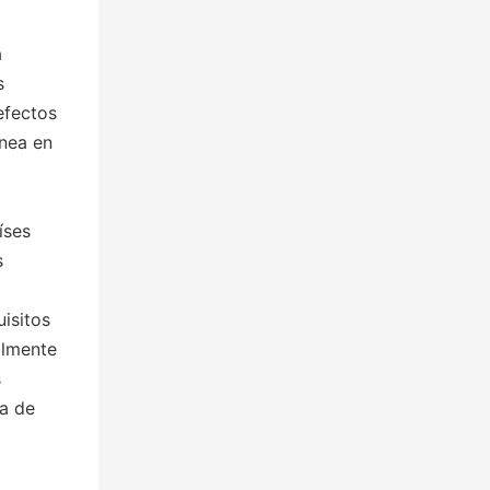
a
s
efectos
ínea en
íses
s
uisitos
almente
s
sa de