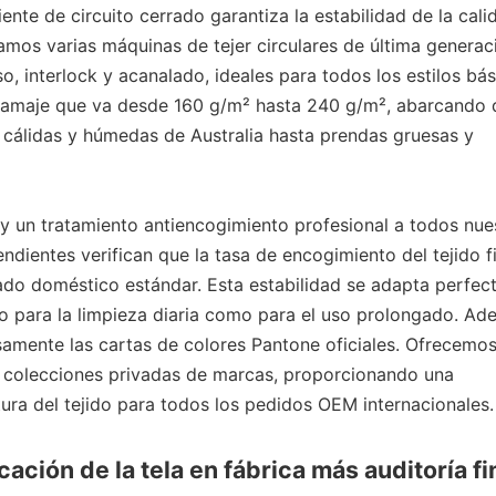
te de circuito cerrado garantiza la estabilidad de la cali
zamos varias máquinas de tejer circulares de última generac
so, interlock y acanalado, ideales para todos los estilos bá
gramaje que va desde 160 g/m² hasta 240 g/m², abarcando
s cálidas y húmedas de Australia hasta prendas gruesas y
y un tratamiento antiencogimiento profesional a todos nue
ndientes verifican que la tasa de encogimiento del tejido fi
vado doméstico estándar. Esta estabilidad se adapta perfe
o para la limpieza diaria como para el uso prolongado. Ad
samente las cartas de colores Pantone oficiales. Ofrecemo
a colecciones privadas de marcas, proporcionando una
xtura del tejido para todos los pedidos OEM internacionales.
ación de la tela en fábrica más auditoría fi