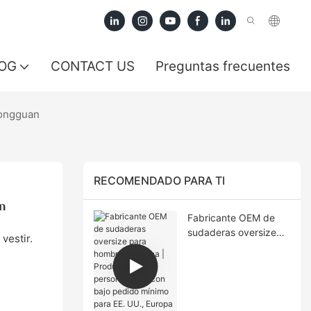
OG
CONTACT US
Preguntas frecuentes
Dongguan
RECOMENDADO PARA TI
n
Fabricante OEM de
sudaderas oversize
vestir.
para hombre en China
| Producción
personalizada con
bajo pedido mínimo
para EE. UU., Europa y