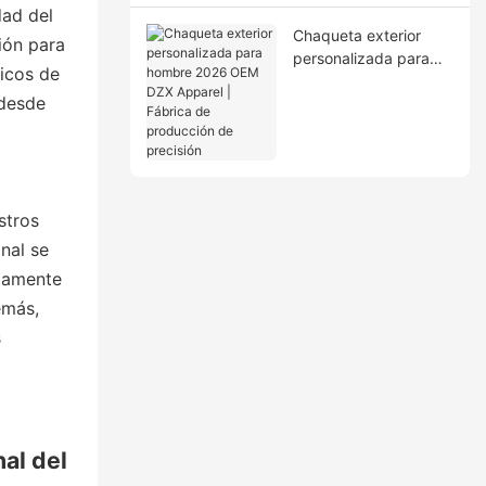
ciclo completo
dad del
Chaqueta exterior
ión para
personalizada para
sicos de
hombre 2026 OEM
 desde
DZX Apparel | Fábrica
de producción de
precisión
stros
nal se
ctamente
emás,
s
nal del