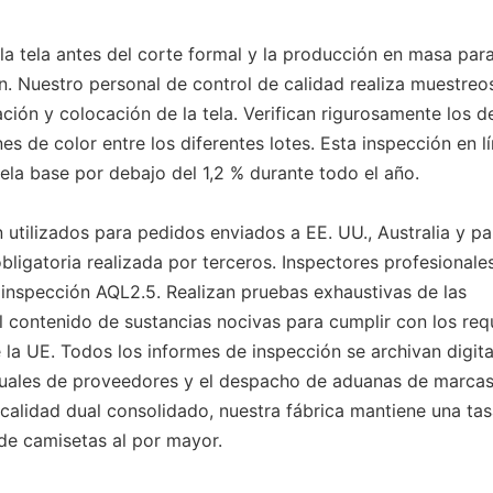
a tela antes del corte formal y la producción en masa par
en. Nuestro personal de control de calidad realiza muestreo
ción y colocación de la tela. Verifican rigurosamente los d
nes de color entre los diferentes lotes. Esta inspección en l
ela base por debajo del 1,2 % durante todo el año.
 utilizados para pedidos enviados a EE. UU., Australia y pa
ligatoria realizada por terceros. Inspectores profesionale
 inspección AQL2.5. Realizan pruebas exhaustivas de las
 el contenido de sustancias nocivas para cumplir con los req
a UE. Todos los informes de inspección se archivan digit
 anuales de proveedores y el despacho de aduanas de marca
 calidad dual consolidado, nuestra fábrica mantiene una ta
de camisetas al por mayor.