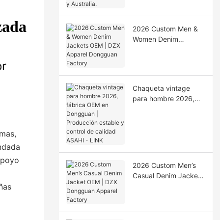
Australia.
zada
2026 Custom Men &
Women Denim
Jackets OEM | DZX
Apparel Dongguan
or
Factory
Chaqueta vintage
para hombre 2026,
fábrica OEM en
Dongguan |
Producción estable y
imas,
control de calidad
undada
ASAHI・LINK
 apoyo
2026 Custom Men’s
Casual Denim Jacket
OEM | DZX Dongguan
ñas
Apparel Factory