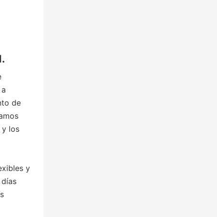
.
e
 a
nto de
zamos
 y los
xibles y
 días
s