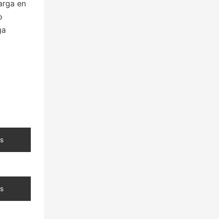
arga en
o
ga
s
s