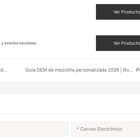
Ver Producto
Ver Producto
 y eventos escolares
Sudadera de hombre personalizada con estampado para otoño de 2026 | Fabricación OEM completa y pedido mínimo de solo 50 unidades | Fábrica DZX China
Guía OEM de mezclilla personalizada 2026 | Ropa DZX
P
Correo Electrónico