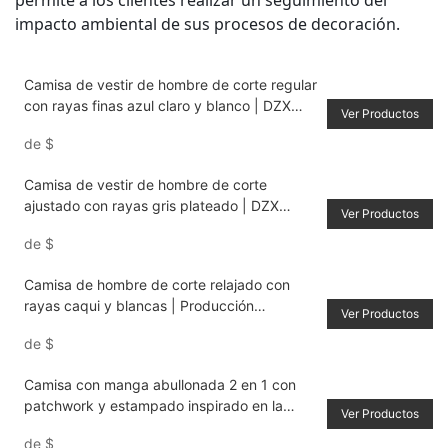
impacto ambiental de sus procesos de decoración.
Camisa de vestir de hombre de corte regular
con rayas finas azul claro y blanco | DZX
Ver Productos
Apparel Fabricación personalizada
de
$
OEM/ODM
Camisa de vestir de hombre de corte
ajustado con rayas gris plateado | DZX
Ver Productos
Manufacturing - Ropa personalizada de alta
de
$
calidad
Camisa de hombre de corte relajado con
rayas caqui y blancas | Producción
Ver Productos
personalizada de DZX Manufacturing
de
$
Camisa con manga abullonada 2 en 1 con
patchwork y estampado inspirado en la
Ver Productos
corte
de
$