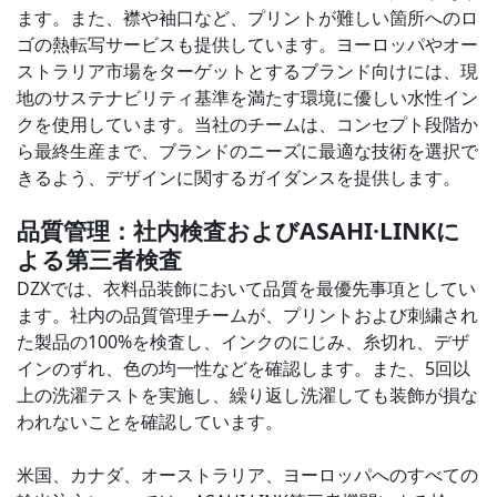
ます。また、襟や袖口など、プリントが難しい箇所へのロ
ゴの熱転写サービスも提供しています。ヨーロッパやオー
ストラリア市場をターゲットとするブランド向けには、現
地のサステナビリティ基準を満たす環境に優しい水性イン
クを使用しています。当社のチームは、コンセプト段階か
ら最終生産まで、ブランドのニーズに最適な技術を選択で
きるよう、デザインに関するガイダンスを提供します。
品質管理：社内検査およびASAHI·LINKに
よる第三者検査
DZXでは、衣料品装飾において品質を最優先事項としてい
ます。社内の品質管理チームが、プリントおよび刺繍され
た製品の100%を検査し、インクのにじみ、糸切れ、デザ
インのずれ、色の均一性などを確認します。また、5回以
上の洗濯テストを実施し、繰り返し洗濯しても装飾が損な
われないことを確認しています。
米国、カナダ、オーストラリア、ヨーロッパへのすべての