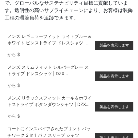
で、グローバルなサステナビリティ目標に貢献していま
す。透明性の高いサプライチェーンにより、お客様は装飾
工程の環境負荷を追跡できます。
メンズ レギュラーフィット ライトブルー＆
ホワイト ピンストライプ ドレスシャツ |
製品を表示します
DZX Apparel カスタムOEM/ODM
から
$
メンズ スリムフィット シルバーグレー ス
トライプ ドレスシャツ | DZX
製品を表示します
Manufacturing カスタム高品質アパレル
から
$
メンズ リラックスフィット カーキ＆ホワイ
トストライプ ボタンダウンシャツ | DZXマ
製品を表示します
ニュファクチャリング カスタムプロダクシ
から
$
ョン
コートにインスパイアされたプリント パッ
チワーク 2 In 1 パフ スリーブ シャツ
製品を表示します