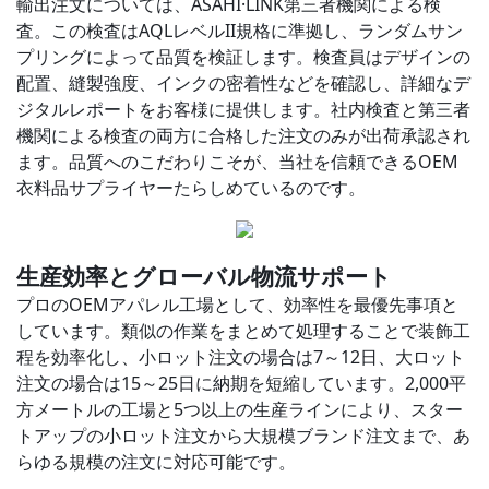
輸出注文については、
ASAHI·LINK
第三者機関による検
査。この検査はAQLレベルII規格に準拠し、ランダムサン
プリングによって品質を検証します。検査員はデザインの
配置、縫製強度、インクの密着性などを確認し、詳細なデ
ジタルレポートをお客様に提供します。社内検査と第三者
機関による検査の両方に合格した注文のみが出荷承認され
ます。品質へのこだわりこそが、当社を信頼できるOEM
衣料品サプライヤーたらしめているのです。
生産効率とグローバル物流サポート
プロのOEMアパレル工場として、効率性を最優先事項と
しています。類似の作業をまとめて処理することで装飾工
程を効率化し、小ロット注文の場合は7～12日、大ロット
注文の場合は15～25日に納期を短縮しています。2,000平
方メートルの工場と5つ以上の生産ラインにより、スター
トアップの小ロット注文から大規模ブランド注文まで、あ
らゆる規模の注文に対応可能です。