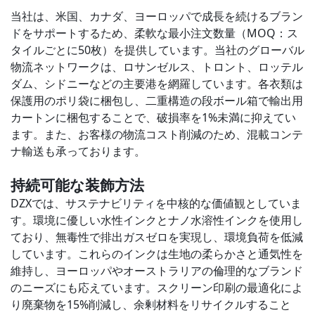
当社は、米国、カナダ、ヨーロッパで成長を続けるブラン
ドをサポートするため、柔軟な最小注文数量（MOQ：ス
タイルごとに50枚）を提供しています。当社のグローバル
物流ネットワークは、ロサンゼルス、トロント、ロッテル
ダム、シドニーなどの主要港を網羅しています。各衣類は
保護用のポリ袋に梱包し、二重構造の段ボール箱で輸出用
カートンに梱包することで、破損率を1%未満に抑えてい
ます。また、お客様の物流コスト削減のため、混載コンテ
ナ輸送も承っております。
持続可能な装飾方法
DZXでは、サステナビリティを中核的な価値観としていま
す。環境に優しい水性インクとナノ水溶性インクを使用し
ており、無毒性で排出ガスゼロを実現し、環境負荷を低減
しています。これらのインクは生地の柔らかさと通気性を
維持し、ヨーロッパやオーストラリアの倫理的なブランド
のニーズにも応えています。スクリーン印刷の最適化によ
り廃棄物を15%削減し、余剰材料をリサイクルすること