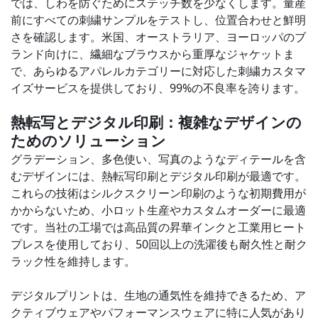
では、しわを防ぐためにステッチ数を少なくします。量産
前にすべての刺繍サンプルをテストし、位置合わせと鮮明
さを確認します。米国、オーストラリア、ヨーロッパのブ
ランド向けに、繊細なブラウスから重厚なジャケットま
で、あらゆるアパレルカテゴリーに対応した刺繍カスタマ
イズサービスを提供しており、99%の不良率を誇ります。
熱転写とデジタル印刷：複雑なデザインの
ためのソリューション
グラデーション、多色使い、写真のようなディテールを含
むデザインには、熱転写印刷とデジタル印刷が最適です。
これらの技術はシルクスクリーン印刷のような初期費用が
かからないため、小ロット生産やカスタムオーダーに最適
です。当社の工場では高品質の昇華インクと工業用ヒート
プレスを使用しており、50回以上の洗濯後も耐久性と耐ク
ラック性を維持します。
デジタルプリントは、生地の通気性を維持できるため、ア
クティブウェアやパフォーマンスウェアに特に人気があり