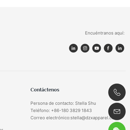
Encuéntranos aquí:
Contáctenos
Persona de contacto: Stella Shu
0086 180 3829 1843
Teléfono: +86-180 3829 1843
Correo electrónico:stella@dzxapparel.com
or