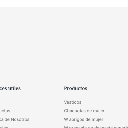
ces útiles
Productos
o
Vestidos
uctos
Chaquetas de mujer
ca de Nosotros
W
abrigos de mujer
cios
W
presagio de desgaste superi