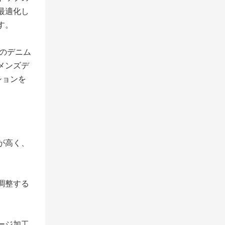
最適化し
す。
のデニム
メンズデ
ションを
が高く、
調整する
ージ加工