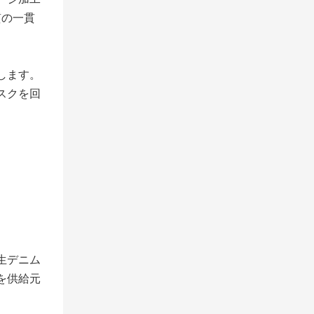
質の一貫
します。
スクを回
生デニム
を供給元