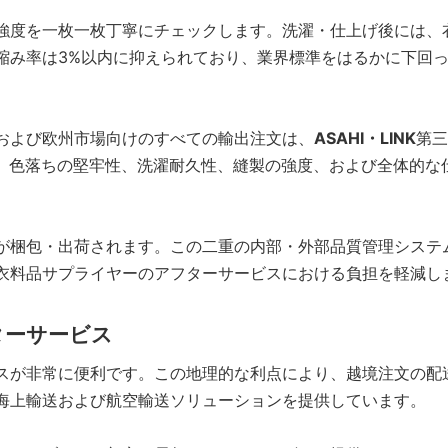
強度を一枚一枚丁寧にチェックします。洗濯・仕上げ後には、
縮み率は3%以内に抑えられており、業界標準をはるかに下回
および欧州市場向けのすべての輸出注文は、
ASAHI・LINK
第三
て、色落ちの堅牢性、洗濯耐久性、縫製の強度、および全体的な
が梱包・出荷されます。この二重の内部・外部品質管理システ
衣料品サプライヤーのアフターサービスにおける負担を軽減し
ターサービス
スが非常に便利です。この地理的な利点により、越境注文の配
海上輸送および航空輸送ソリューションを提供しています。