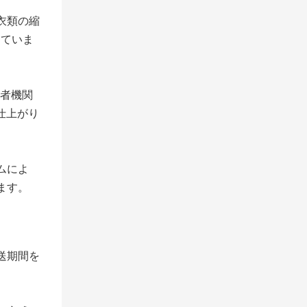
衣類の縮
っていま
者機関
仕上がり
ムによ
ます。
送期間を