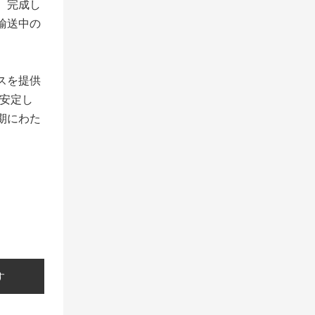
。完成し
輸送中の
スを提供
に安定し
期にわた
す