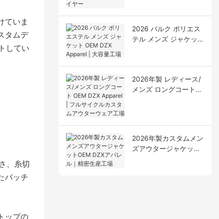
ルアパレルサプライヤ
ー
けていま
2026 バルク ポリエス
スタムデ
テル メンズ ジャケット
トしてい
OEM DZX Apparel | 大
容量工場
2026年製 レディース/
メンズ ロングコート
OEM DZX Apparel | フ
ルサイクルカスタムア
ウターウェア工場
2026年製カスタムメン
ズアウタージャケット
OEM DZXアパレル｜精
しさ、糸切
密生産工場
たバッチ
トップの