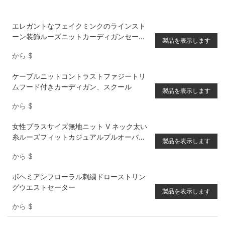
エレガントなフェイクミンクのラインスト
ーン装飾ルーズニットカーディガンセータ
製品を表示します
ー
から
$
ケーブルニットコントラストファジートリ
ムフード付きカーディガン、スクール
製品を表示します
から
$
女性プラスサイズ無地ニット V ネック太い
糸ルーズフィットカジュアルプルオーバー
製品を表示します
セーター、バックリボンネクタイ、秋冬用
から
$
ボヘミアンフローラル刺繍ドローストリン
グウエストセーター
製品を表示します
から
$