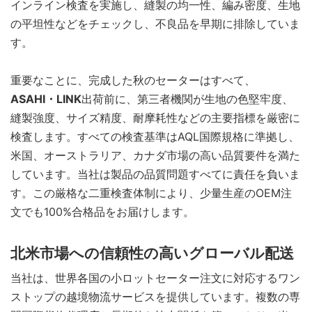
インライン検査を実施し、縫製の均一性、編み密度、生地
の平坦性などをチェックし、不良品を早期に排除していま
す。
重要なことに、完成した秋のセーターはすべて、
ASAHI・LINK
出荷前に、第三者機関が生地の色堅牢度、
縫製強度、サイズ精度、耐摩耗性などの主要指標を厳密に
検査します。すべての検査基準はAQL国際規格に準拠し、
米国、オーストラリア、カナダ市場の高い品質要件を満た
しています。当社は製品の品​​質問題すべてに責任を負いま
す。この厳格な二重検査体制により、少量生産のOEM注
文でも100%合格品をお届けします。
北米市場への信頼性の高いグローバル配送
当社は、世界各国の小ロットセーター注文に対応するワン
ストップの越境物流サービスを提供しています。複数の専