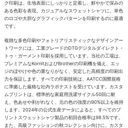
ク印刷は、生地表面にしっかりと定着し、鮮やかで深みの
ある色彩を表現。カジュアルなスウェットシャツに、単色
のロゴや大胆なグラフィックパターンを印刷するのに最適
です。
複雑な多色印刷やフォトリアリスティックなデザインアー
トワークには、工業グレードのDTGデジタルダイレクト・
トゥ・ガーメント印刷を採用しています。当社の工場は、
プレミアムなKornitおよびBrotherの印刷機を備え、エッ
ジのぼやけや色の重なりがなく、安定した高精度の印刷出
力を保証します。すべての印刷技術は、AATCC国際規格
に準拠した厳格な社内ラボテストを受けています。カスタ
ムプリントは、標準的な家庭用洗濯サイクル50回に耐
え、色あせや剥がれなく、元の色の強度の90%以上を維持
します。2024年の公式生産データによると、すべてのプ
リントスウェットシャツ製品の初回合格率は98.5%です。
また、高級ファッションの秋コレクション向けに、カスタ