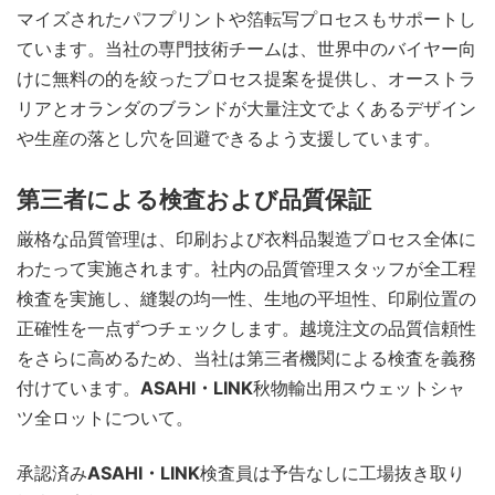
マイズされたパフプリントや箔転写プロセスもサポートし
ています。当社の専門技術チームは、世界中のバイヤー向
けに無料の的を絞ったプロセス提案を提供し、オーストラ
リアとオランダのブランドが大量注文でよくあるデザイン
や生産の落とし穴を回避できるよう支援しています。
第三者による検査および品質保証
厳格な品質管理は、印刷および衣料品製造プロセス全体に
わたって実施されます。社内の品質管理スタッフが全工程
検査を実施し、縫製の均一性、生地の平坦性、印刷位置の
正確性を一点ずつチェックします。越境注文の品質信頼性
をさらに高めるため、当社は第三者機関による検査を義務
付けています。
ASAHI・LINK
秋物輸出用スウェットシャ
ツ全ロットについて。
承認済み
ASAHI・LINK
検査員は予告なしに工場抜き取り