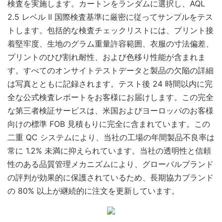
検査を実施します。カートンをランダムに選択し、AQL
2.5 レベル II 国際検査基準に厳密に従ってサンプルをテス
トします。包括的な検査チェックリストには、プリント接
着堅牢度、生地のグラム重量許容範囲、衣服の寸法偏差、
プリントのひび割れ耐性、および色移り性能が含まれま
す。すべてのオンサイトテストデータと製品の欠陥の詳細
は写真とともに記録されます。テスト後 24 時間以内に完
全な公式検査レポートをお客様にお届けします。この完全
な第三者検証サービスは、米国およびヨーロッパのお客様
向けの標準 FOB 見積もりに完全に含まれています。この
二重 QC システムにより、当社の工場の年間製品不良率は
常に 1.2% 未満に抑えられています。当社の透明性と信頼
性のある品質管理メカニズムにより、グローバルブランド
の評判が効果的に保護されているため、長期協力ブランド
の 80% 以上が継続的に注文を更新しています。