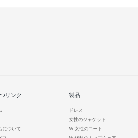
つリンク
製品
ム
ドレス
女性のジャケット
ちについて
W
女性のコート
ビス
W
縁起のトップウェア