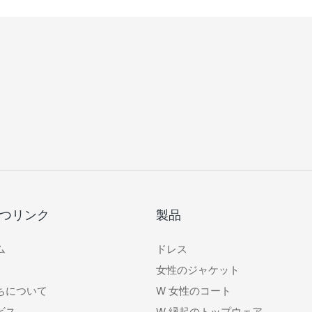
つリンク
製品
ム
ドレス
女性のジャケット
ちについて
W
女性のコート
ビス
W
縁起のトップウェア