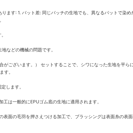
ります: 1. バット差: 同じバッチの生地でも、異なるバットで染め
。
す。
E 生地などの機械の問題です。
場合がございます。） セットすることで、シワになった生地を平ら
ます。
固定します。
加工は一般的にEPUゴム底の生地に適用されます。
糸の表面の毛羽を押さえつける加工で、ブラッシングは表面糸の表面