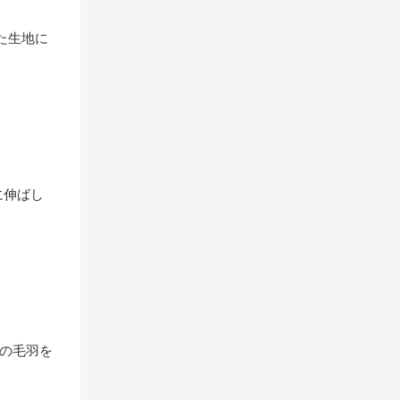
た生地に
に伸ばし
の毛羽を