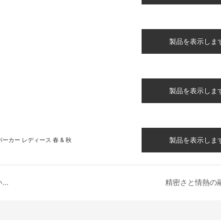
製品を表示しま
製品を表示しま
製品を表示しま
カー レディース 春 & 秋
ファッションのスクリーン印刷：汎用性の高いアパレル装飾技術
精密さと情熱の