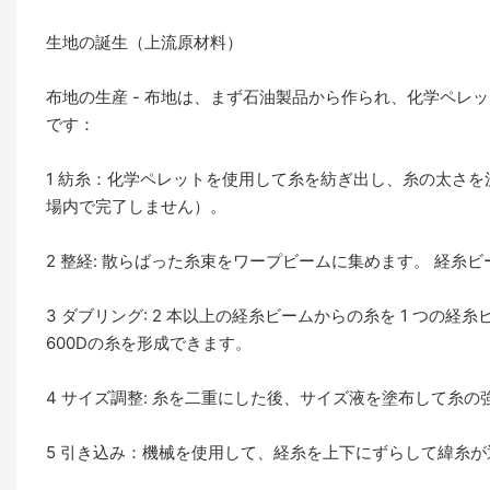
生地の誕生（上流原材料）
布地の生産 - 布地は、まず石油製品から作られ、化学ペレ
です：
1 紡糸：化学ペレットを使用して糸を紡ぎ出し、糸の太さ
場内で完了しません）。
2 整経: 散らばった糸束をワープビームに集めます。 経糸
3 ダブリング: 2 本以上の経糸ビームからの糸を 1 つの
600Dの糸を形成できます。
4 サイズ調整: 糸を二重にした後、サイズ液を塗布して糸の
5 引き込み：機械を使用して、経糸を上下にずらして緯糸