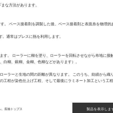
まざまな方法があります。
ます。 ベース接着剤を調製した後、ベース接着剤と表面糸を物理的
ます。通常はプレスに熱を利用します。
ます。 ローラーに糊を塗り、ローラーを回転させながら布地に接
、白糊、銀糊、金糊、色糊などがあります）。
ローラーと生地の間の距離が異なります。 このうち、紡績から織
の工程が染色仕上げ工程、そして最後にラミネート加工という工
製品を表示しま
ル、長袖トップス