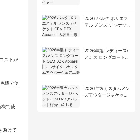
ルアパレルサプライヤ
ー
2026 バルク ポリエス
テル メンズ ジャケット
OEM DZX Apparel | 大
容量工場
2026年製 レディース/
メンズ ロングコート
、コストが
OEM DZX Apparel | フ
ルサイクルカスタムア
ウターウェア工場
染色機で使
2026年製カスタムメン
ズアウタージャケット
OEM DZXアパレル｜精
色機で使
密生産工場
も避けて