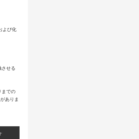
および化
触させる
りまでの
程がありま
す