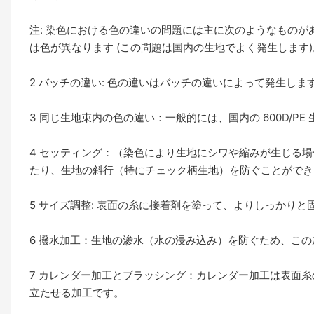
注: 染色における色の違いの問題には主に次のようなものがあ
は色が異なります (この問題は国内の生地でよく発生します)
2 バッチの違い: 色の違いはバッチの違いによって発生しま
3 同じ生地束内の色の違い：一般的には、国内の 600D/P
4 セッティング：（染色により生地にシワや縮みが生じる
たり、生地の斜行（特にチェック柄生地）を防ぐことができ
5 サイズ調整: 表面の糸に接着剤を塗って、よりしっかりと
6 撥水加工：生地の渗水（水の浸み込み）を防ぐため、この
7 カレンダー加工とブラッシング：カレンダー加工は表面
立たせる加工です。