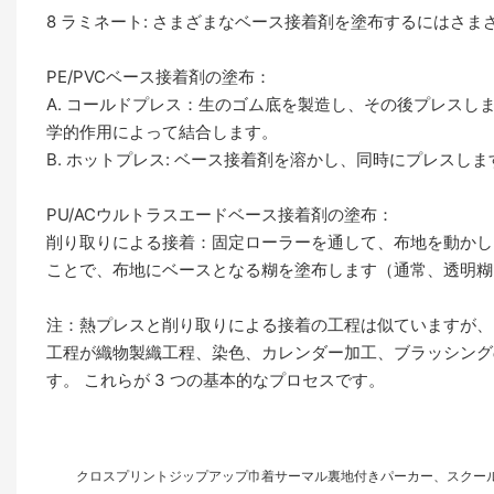
8 ラミネート: さまざまなベース接着剤を塗布するにはさ
PE/PVCベース接着剤の塗布：
A. コールドプレス：生のゴム底を製造し、その後プレスし
学的作用によって結合します。
B. ホットプレス: ベース接着剤を溶かし、同時にプレスし
PU/ACウルトラスエードベース接着剤の塗布：
削り取りによる接着：固定ローラーを通して、布地を動かし
ことで、布地にベースとなる糊を塗布します（通常、透明糊
注：熱プレスと削り取りによる接着の工程は似ていますが、
工程が織物製織工程、染色、カレンダー加工、ブラッシング
す。 これらが 3 つの基本的なプロセスです。
クロスプリントジップアップ巾着サーマル裏地付きパーカー、スクー