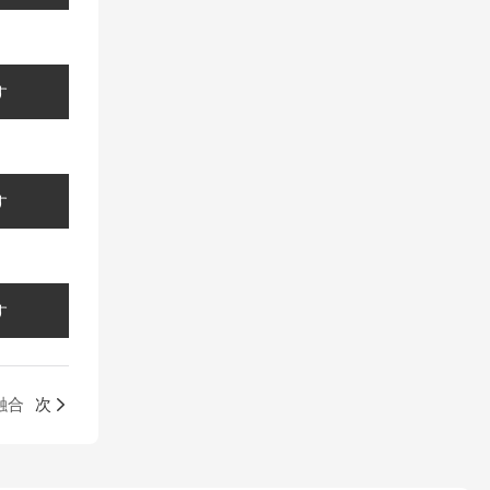
す
す
す
融合
次