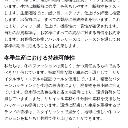
います。生地は裁断前に強度、色落ちしやすさ、断熱性をテスト
します。生産段階では、縫い目、ステッチ、仕上げを綿密に検査
します。出荷前には、すべての製品に最終検査を行います。これ
により、フィット感、仕上げ、機能性の一貫性が確保されます。
当社の品質基準は、お客様にすべての納品に対する自信をお約束
します。お客様の冬物アパレルシリーズは、シーズンを通してお
客様の期待に応えることをお約束します。
冬季生産における持続可能性
私たちは、冬のファッションは美しく、かつ責任あるものである
べきだと信じています。持続可能な取り組みの一環として、リサ
イクルポリエステルや認証ウールを使用しています。精密なパタ
ーンカッティングと生地の最適化により、廃棄物を最小限に抑え
ています。節水型の染色技術と省エネ設備により、環境負荷を低
減しています。また、リサイクル素材や生分解性素材を使用した
パッケージも提供しています。環境に配慮した生産を重視するブ
ランドの皆様は、スタイリッシュで温かく、地球に優しい冬コレ
クションを私たちと共同で作り上げることができます。